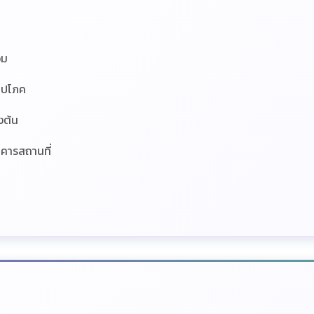
อม
ูปโภค
งต้น
คารสถานที่